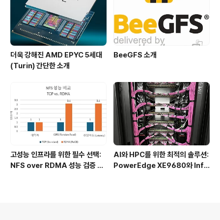
더욱 강해진 AMD EPYC 5세대
BeeGFS 소개
(Turin) 간단한 소개
고성능 인프라를 위한 필수 선택:
AI와 HPC를 위한 최적의 솔루션:
NFS over RDMA 성능 검증 결
PowerEdge XE9680와 Infi
과
niBand 네트워크 구축 사례
의안내