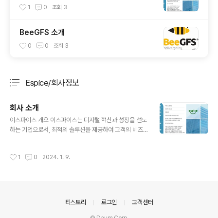
1
0
조회
3
BeeGFS 소개
0
0
조회
3
Espice/회사정보
분류 전체보기
주요 글 목록
회사 소개
글 내용
이스파이스 개요 이스파이스는 디지털 혁신과 성장을 선도
하는 기업으로서, 최적의 솔루션을 제공하여 고객의 비즈
니스 성공을 돕고 있습니다.
작성시간
1
0
2024. 1. 9.
의안내
티스토리
로그인
고객센터