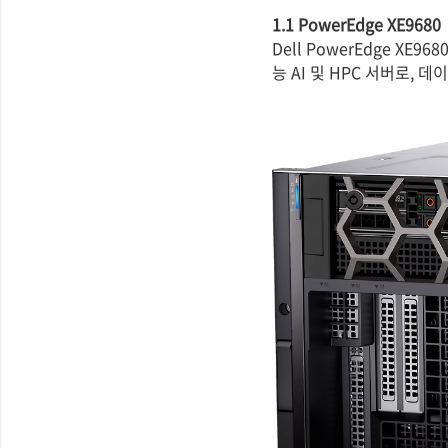
1.1 PowerEdge XE9680
Dell PowerEdge XE
능 AI 및 HPC 서버로,