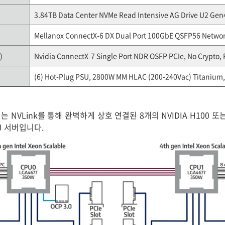
3.84TB Data Center NVMe Read Intensive AG Drive U2 Gen4
Mellanox ConnectX-6 DX Dual Port 100GbE QSFP56 Network
)
Nvidia ConnectX-7 Single Port NDR OSFP PCIe, No Crypto, 
(6) Hot-Plug PSU, 2800W MM HLAC (200-240Vac) Titanium
서버는 NVLink를 통해 완벽하게 상호 연결된 8개의 NVIDIA H100 또는 
U 서버입니다.