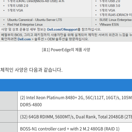
[표1] PowerEdge의 제품 사양
체적인 사양은 다음과 같습니다.
(2) Intel Xeon Platinum 8480+ 2G, 56C/112T, 16GT/s, 105
DDR5-4800
(32) 64GB RDIMM, 5600MT/s, Dual Rank, Total 2048GB (2T
BOSS-N1 controller card + with 2 M.2 480GB (RAID 1)