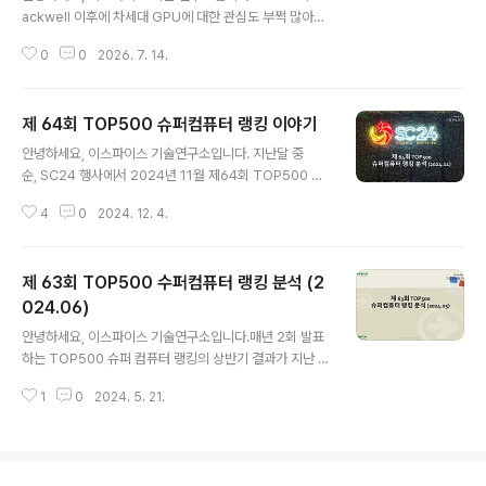
참동안 1위를 굳건히 지킬 것 같았던 LLNL의 El Capitan
ackwell 이후에 차세대 GPU에 대한 관심도 부쩍 많아졌
이 중국의 시스템에 1위를 내줬습니다. 미국의 대중국 규제
지요. 알려진 바로는 Vera Rubin이란 이름으로 제품이 나
가 대폭 강화되어 한동안 TOP500 순위에 시스템 등재를
0
0
2026. 7. 14.
온다는데, 이게 정보가 많지 않다 보니 혼란스러운 부분도
안 하던 중국인데,..
좀 있어 보입니다. 지금 NVIDIA의 Vera Rubin 소개 페이
지 링크는 다음과 같습니다.https://www.nvidia.com/k
제 64회 TOP500 슈퍼컴퓨터 랭킹 이야기
o-kr/data-center/technologies/rubin/ NVIDIA Ve
글 내용
ra Rubin: 에이전틱 AI 시대를 선도하다지능형 에이전틱
안녕하세요, 이스파이스 기술연구소입니다. 지난달 중
AI 시스템을 지원합니다.www.nvidia.com 이 소개 페이
순, SC24 행사에서 2024년 11월 제64회 TOP500 슈
지의 개요만 보면 좀 혼란스럽습니다. 5개의 랙이 하나의
퍼컴퓨터 순위가 발표되었습니다.위 배경 사진은 이번 SC
단위인 것처럼 읽힐 수 있고, 뭔가 구성이 쉽지 않겠다 싶어
4
0
2024. 12. 4.
24가 있었던 애틀란타 행사장에 있던 장식(?)입니다. ㅎㅎ
보입니다..
이번 회차 역시 많은 변화와 새로운 동향이 반영된 흥미로
운 순위였습니다. 이 글에서는 TOP500에서 제공한 공식
제 63회 TOP500 수퍼컴퓨터 랭킹 분석 (2
자료를 기반으로, 주요 변화와 기술 동향을 재구성하여 살
펴보겠습니다. 함께 슈퍼컴퓨터 세계의 최신 트렌드를 훑
024.06)
글 내용
어보시죠.각 페이지의 그림은 클릭하면 조금 더 크게 볼 수
안녕하세요, 이스파이스 기술연구소입니다.매년 2회 발표
있으니 참고하십시오.일단 20위까지의 순위입니다.지난 4
하는 TOP500 슈퍼 컴퓨터 랭킹의 상반기 결과가 지난 주
회차 동안 1위를 지켰던 Frontier를 능가한 El Capitan
에 발표되었습니다.매년 독일에서 6월에 열리는 ISC와 미
이 새로운 1위로 등극했습니다. El Capitan의 이론 성능
1
0
2024. 5. 21.
국에서 11월에 열리는 SC 행사에 맞춰 발표되었는데, 올해
은 2.75 ..
는 ISC가 5월인 지난 주에 열렸습니다. 아마도 두 행사 간
극을 6개월로 맞추기 위해 바뀐 것 같은데, 여전히 공식 사
이트에선 2024-06으로 표기하고 있네요.11월 행사가 더