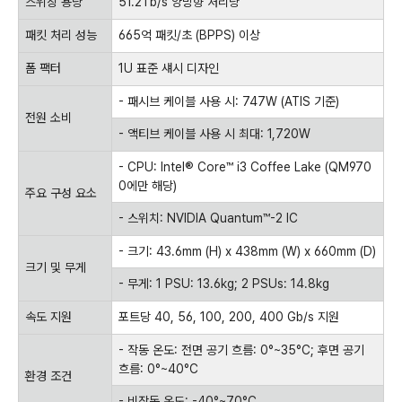
스위칭 용량
51.2Tb/s 양방향 처리량
패킷 처리 성능
665억 패킷/초 (BPPS) 이상
폼 팩터
1U 표준 섀시 디자인
- 패시브 케이블 사용 시: 747W (ATIS 기준)
전원 소비
- 액티브 케이블 사용 시 최대: 1,720W
- CPU: Intel® Core™ i3 Coffee Lake (QM970
0에만 해당)
주요 구성 요소
- 스위치: NVIDIA Quantum™-2 IC
- 크기: 43.6mm (H) x 438mm (W) x 660mm (D)
크기 및 무게
- 무게: 1 PSU: 13.6kg; 2 PSUs: 14.8kg
속도 지원
포트당 40, 56, 100, 200, 400 Gb/s 지원
- 작동 온도: 전면 공기 흐름: 0°~35°C; 후면 공기
흐름: 0°~40°C
환경 조건
- 비작동 온도: -40°~70°C